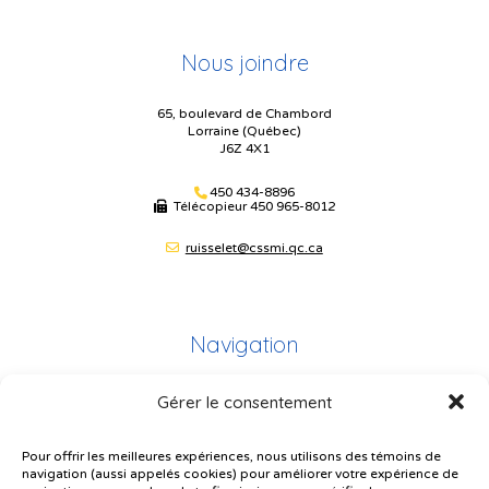
Nous joindre
65, boulevard de Chambord
Lorraine (Québec)
J6Z 4X1
450 434-8896
Télécopieur
450 965-8012
ruisselet@cssmi.qc.ca
Navigation
Gérer le consentement
Plan du site
Portail Parents
Pour offrir les meilleures expériences, nous utilisons des témoins de
navigation (aussi appelés cookies) pour améliorer votre expérience de
Plainte – service à l’élève