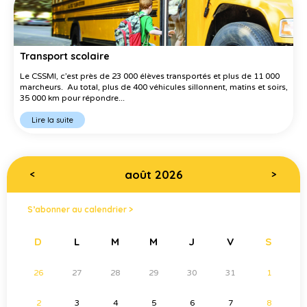
Transport scolaire
Le CSSMI, c’est près de 23 000 élèves transportés et plus de 11 000
marcheurs. Au total, plus de 400 véhicules sillonnent, matins et soirs,
35 000 km pour répondre...
Lire la suite
août 2026
<
>
S’abonner au calendrier >
D
L
M
M
J
V
S
26
27
28
29
30
31
1
2
3
4
5
6
7
8