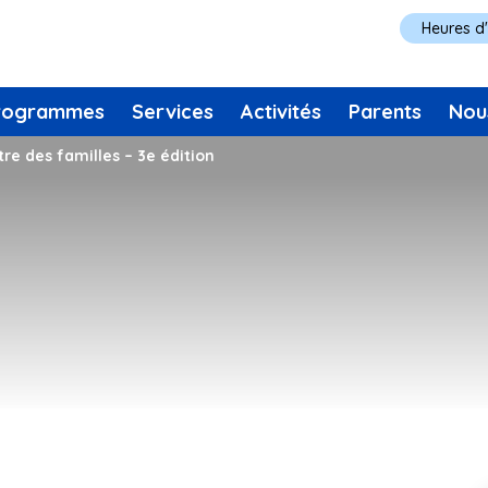
Heures d
rogrammes
Services
Activités
Parents
Nou
re des familles – 3e édition