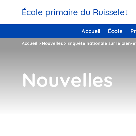
École primaire du Ruisselet
Accueil
École
P
Accueil
>
Nouvelles
>
Enquête nationale sur le bien-êt
Nouvelles