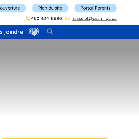
'ouverture
Plan du site
Portail Parents
450 434-8896
ruisselet@cssmi.qc.ca
s joindre